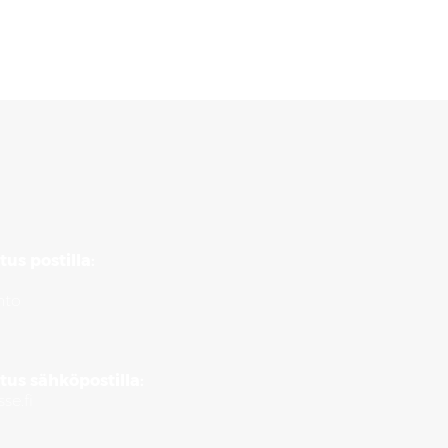
tus postilla:
nto
5
tus sähköpostilla:
se.fi