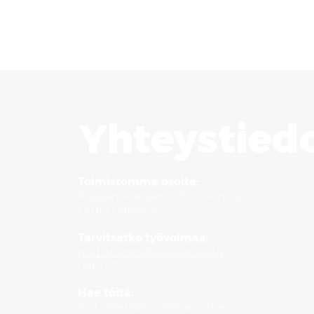
Yhteystied
Toimistomme osoite:
Katajanokanlaituri 5 (II. kerros)
00160 Helsinki
Tarvitsetko työvoimaa:
mati.trumm@raksaposse.fi
0400 375 252
Hae töitä:
Voit lähettää meille avoimen