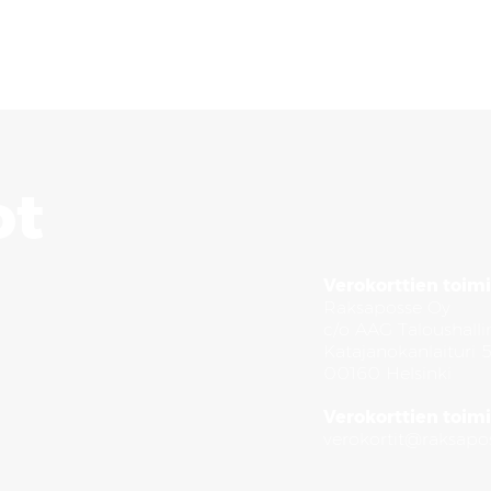
ot
Verokorttien toimi
Raksaposse Oy
c/o AAG Taloushalli
Katajanokanlaituri 
00160 Helsinki
Verokorttien toimi
verokortit@raksapos