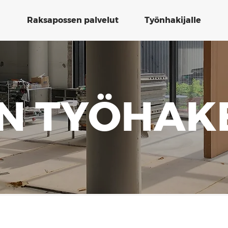
Raksapossen palvelut
Työnhakijalle
IN TYÖHAK